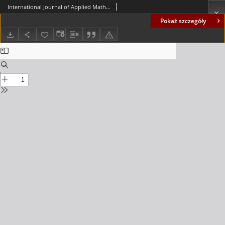
International Journal of Applied Mathematics and Computer Science (AMCS), volume 21, number 3 (2011) - Contents
Pokaż szczegóły