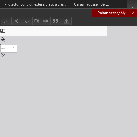
Protector control: extension to a class of nonlinear distributed systems
Qaraai, Youssef; Bernoussi, Abdes Samed
Pokaż szczegóły