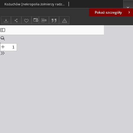
Kożuchów [nekropolia żołnierzy radzieckich]
Pokaż szczegóły