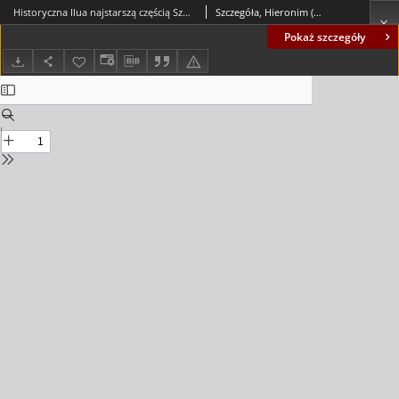
Historyczna Ilua najstarszą częścią Szprotawy
Szczegóła, Hieronim (1931-)
Pokaż szczegóły