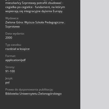
mieszkańcy Szprotawy potrafili zbudować -
cegiełka po cegiełce - fundament, na którym
wspierają się integracyjne dążenia Europy.
Wydawca:
Zielona Góra: Wyższa Szkoła Pedagogiczna
;
Szprotawa
Data wydania:
2000
Typ zasobu:
rozdział w książce
Format:
application/pdf
Strony:
91-100
Jezyk:
pol
Prawa do dysponowania publikacją:
Biblioteka Uniwersytetu Zielonogórskiego