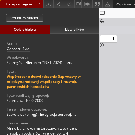
Ukryj szczegóły
Struktura obiektu
Opis obiektu
Lista plików
Autor:
Gancarz, Ewa
Współtwórca:
Szczegóła, Hieronim (1931-2024) - red.
Tytuł:
Współczesne doświadczenia Szprotawy w
międzynarodowej współpracy i rozwoju
partnerskich kontaktów
Tytuł publikacji grupowej:
Szprotawa 1000-2000
Temat i słowa kluczowe:
Szprotawa (okręg)
;
integracja europejska
Streszczenie:
Mimo burzliwych historycznych wydarzeń,
głębokich podziałów i wielkiej polityki