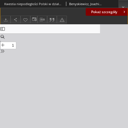
Kwestia niepodległości Polski w działalności posłów polskich w Berlinie (1866-1890)
Benyskiewicz, Joachim (1936-2011)
Pokaż szczegóły