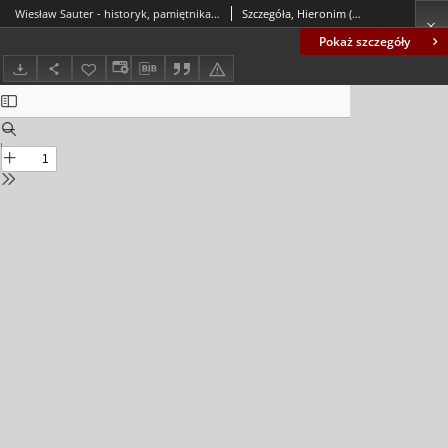
Wiesław Sauter - historyk, pamiętnikarz i działacz kultury
Szczegóła, Hieronim (1931-)
Pokaż szczegóły