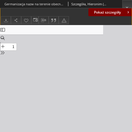
Germanizacja nazw na terenie obecnego województwa zielonogórskiego w latach 1937-1941
Szczegóła, Hieronim (1931-)
Pokaż szczegóły