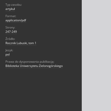
Typ zasobu:
artykuł
Format:
application/pdf
Strony:
247-249
Źródło:
Rocznik Lubuski, tom 1
Jezyk:
pol
Prawa do dysponowania publikacją:
Biblioteka Uniwersytetu Zielonogórskiego