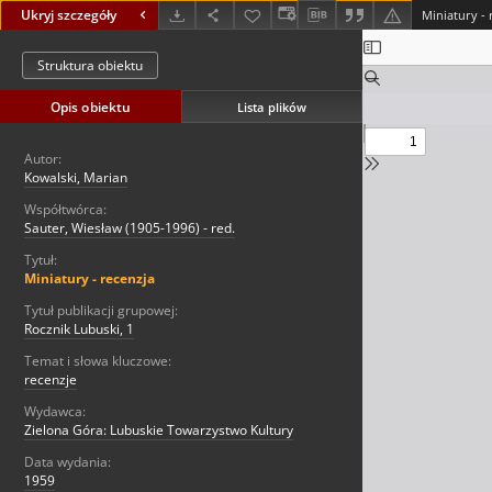
Ukryj szczegóły
Miniatury - 
Struktura obiektu
Opis obiektu
Lista plików
Autor:
Kowalski, Marian
Współtwórca:
Sauter, Wiesław (1905-1996) - red.
Tytuł:
Miniatury - recenzja
Tytuł publikacji grupowej:
Rocznik Lubuski, 1
Temat i słowa kluczowe:
recenzje
Wydawca:
Zielona Góra: Lubuskie Towarzystwo Kultury
Data wydania:
1959