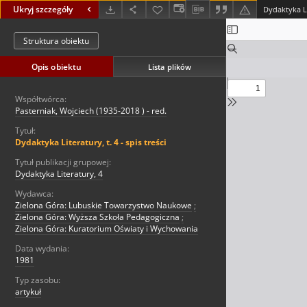
Ukryj szczegóły
Dydaktyka Lit
Struktura obiektu
Opis obiektu
Lista plików
Współtwórca:
Pasterniak, Wojciech (1935-2018 ) - red.
Tytuł:
Dydaktyka Literatury, t. 4 - spis treści
Tytuł publikacji grupowej:
Dydaktyka Literatury, 4
Wydawca:
Zielona Góra: Lubuskie Towarzystwo Naukowe
;
Zielona Góra: Wyższa Szkoła Pedagogiczna
;
Zielona Góra: Kuratorium Oświaty i Wychowania
Data wydania:
1981
Typ zasobu:
artykuł