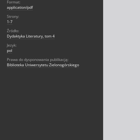
Format:
application/pdf
Strony:
1-7
Źródło:
Dydaktyka Literatury, tom 4
Jezyk:
pol
Prawa do dysponowania publikacją:
Biblioteka Uniwersytetu Zielonogórskiego