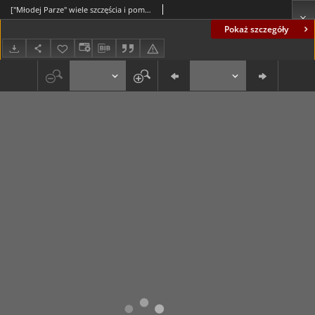
["Młodej Parze" wiele szczęścia i pomyślności.]
Pokaż szczegóły