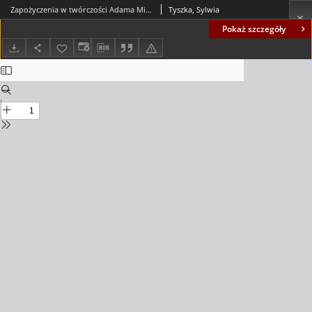
Zapożyczenia w twórczości Adama Mickiewicza z lat 1818-1828 = Foreign words in Adam Mickiewicz's output from the years 1818-1828
Tyszka, Sylwia
Pokaż szczegóły