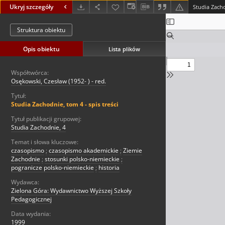
Ukryj szczegóły
Studia Zacho
Struktura obiektu
Opis obiektu
Lista plików
Współtwórca:
Osękowski, Czesław (1952- ) - red.
Tytuł:
Studia Zachodnie, tom 4 - spis treści
Tytuł publikacji grupowej:
Studia Zachodnie, 4
Temat i słowa kluczowe:
czasopismo
;
czasopismo akademickie
;
Ziemie
Zachodnie
;
stosunki polsko-niemieckie
;
pogranicze polsko-niemieckie
;
historia
Wydawca:
Zielona Góra: Wydawnictwo Wyższej Szkoły
Pedagogicznej
Data wydania:
1999