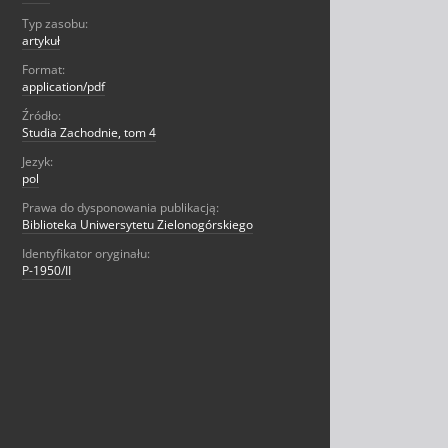
Typ zasobu:
artykuł
Format:
application/pdf
Źródło:
Studia Zachodnie, tom 4
Jezyk:
pol
Prawa do dysponowania publikacją:
Biblioteka Uniwersytetu Zielonogórskiego
Identyfikator oryginału:
P-1950/II