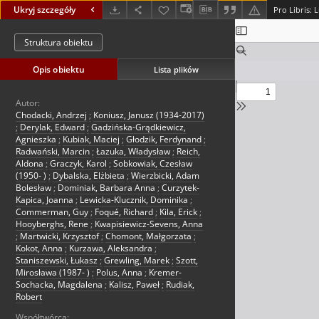
Ukryj szczegóły
Struktura obiektu
Opis obiektu
Lista plików
Autor:
Chodacki, Andrzej
;
Koniusz, Janusz (1934-2017)
;
Derylak, Edward
;
Gadzińska-Grądkiewicz,
Agnieszka
;
Kubiak, Maciej
;
Głodzik, Ferdynand
;
Radwański, Marcin
;
Łazuka, Władysław
;
Reich,
Aldona
;
Graczyk, Karol
;
Sobkowiak, Czesław
(1950- )
;
Dybalska, Elżbieta
;
Wierzbicki, Adam
Bolesław
;
Dominiak, Barbara Anna
;
Curzytek-
Kapica, Joanna
;
Lewicka-Klucznik, Dominika
;
Commerman, Guy
;
Foqué, Richard
;
Kila, Erick
;
Hooyberghs, Rene
;
Kwapisiewicz-Sevens, Anna
;
Martwicki, Krzysztof
;
Chomont, Małgorzata
;
Kokot, Anna
;
Kurzawa, Aleksandra
;
Staniszewski, Łukasz
;
Grewling, Marek
;
Szott,
Mirosława (1987- )
;
Polus, Anna
;
Kremer-
Sochacka, Magdalena
;
Kalisz, Paweł
;
Rudiak,
Robert
Współtwórca: