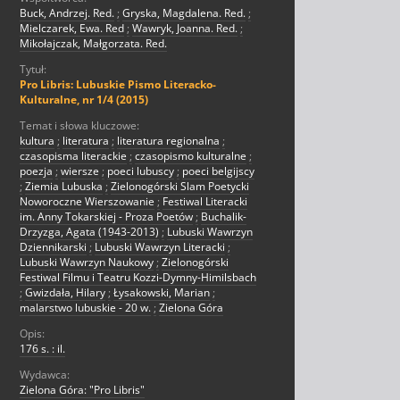
Buck, Andrzej. Red.
;
Gryska, Magdalena. Red.
;
Mielczarek, Ewa. Red
;
Wawryk, Joanna. Red.
;
Mikołajczak, Małgorzata. Red.
Tytuł:
Pro Libris: Lubuskie Pismo Literacko-
Kulturalne, nr 1/4 (2015)
Temat i słowa kluczowe:
kultura
;
literatura
;
literatura regionalna
;
czasopisma literackie
;
czasopismo kulturalne
;
poezja
;
wiersze
;
poeci lubuscy
;
poeci belgijscy
;
Ziemia Lubuska
;
Zielonogórski Slam Poetycki
Noworoczne Wierszowanie
;
Festiwal Literacki
im. Anny Tokarskiej - Proza Poetów
;
Buchalik-
Drzyzga, Agata (1943-2013)
;
Lubuski Wawrzyn
Dziennikarski
;
Lubuski Wawrzyn Literacki
;
Lubuski Wawrzyn Naukowy
;
Zielonogórski
Festiwal Filmu i Teatru Kozzi-Dymny-Himilsbach
;
Gwizdała, Hilary
;
Łysakowski, Marian
;
malarstwo lubuskie - 20 w.
;
Zielona Góra
Opis:
176 s. : il.
Wydawca:
Zielona Góra: "Pro Libris"