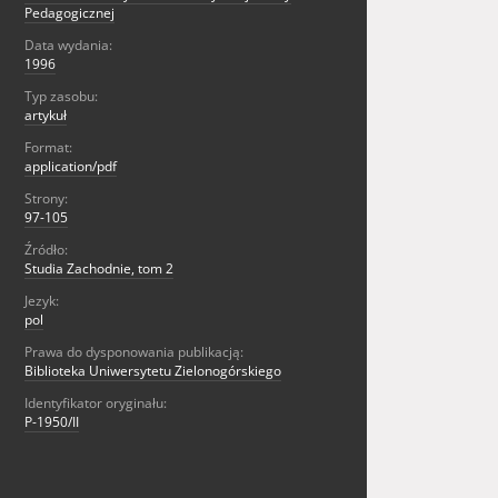
Pedagogicznej
Data wydania:
1996
Typ zasobu:
artykuł
Format:
application/pdf
Strony:
97-105
Źródło:
Studia Zachodnie, tom 2
Jezyk:
pol
Prawa do dysponowania publikacją:
Biblioteka Uniwersytetu Zielonogórskiego
Identyfikator oryginału:
P-1950/II