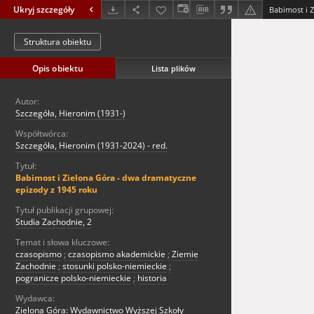
Ukryj szczegóły
Struktura obiektu
Opis obiektu
Lista plików
Autor:
Szczegóła, Hieronim (1931-)
Współtwórca:
Szczegóła, Hieronim (1931-2024) - red.
Tytuł:
Babimost i Zielona Góra - dwa dramatyczne
epizody z 1945 roku
Tytuł publikacji grupowej:
Studia Zachodnie, 2
Temat i słowa kluczowe:
czasopismo
;
czasopismo akademickie
;
Ziemie
Zachodnie
;
stosunki polsko-niemieckie
;
pogranicze polsko-niemieckie
;
historia
Wydawca:
Zielona Góra: Wydawnictwo Wyższej Szkoły