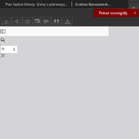
"Pan Sędzia Deluty. Sceny z pierwszych lat panowania Stanisława Augusta" (edycja nieznanego rękopisu) = Snippets. The thing about the abandoned text of a novel entitled "Judge Deluty. Scenes from the First Years of Stanisław August Reign" by Adam Jerzy Czartoryski (an issue of unknown manuscript)
Grabias-Banaszewska, Katarzyna
Pokaż szczegóły