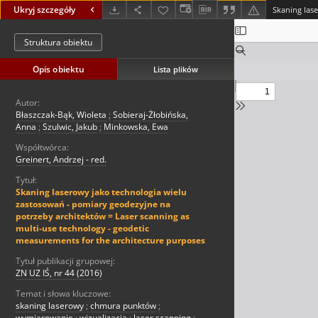
Ukryj szczegóły
Struktura obiektu
Opis obiektu
Lista plików
Autor:
Błaszczak-Bąk, Wioleta
;
Sobieraj-Żłobińska,
Anna
;
Szulwic, Jakub
;
Minkowska, Ewa
Współtwórca:
Greinert, Andrzej - red.
Tytuł:
Skaning laserowy jako technologia wielu
zastosowań - pomiary geodezyjne na
potrzeby architektów = Laser scanning as
multi-use technology - geodetic
measurements for the architecture purposes
Tytuł publikacji grupowej:
ZN UZ IŚ, nr 44 (2016)
Temat i słowa kluczowe:
skaning laserowy
;
chmura punktów
;
wymiarowanie
;
wizualizacja
;
laser scanning
;