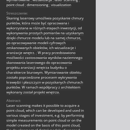
point cloud
;
dimensioning
;
visualization
Streszczenie:
Skaning laserowy umożliwia pozyskanie chmury
punktów, która może być opracowana i
wykorzystana w różnych etapach inwestycji, od
wykonywania prostych pomiarów na uzyskanym
dzięki chmurze modelu lub na samej chmurze,
po opracowywanie modeli cyfrowych
zeskanowanych obiektów, ich wizualizacje i
aranżacje wnętrz.
;
W pracy przedstawiono
możliwości zastosowania wyników naziemnego
skanowania laserowego do opracowania
projektu aranżacji wnętrza budynku o
charakterze biurowym. Wymiarowanie obiektu
zostało poprzedzone procesem wykrywania
krawędzi i płaszczyzn w pozyskanych chmurach
punktów. W ramach współpracy z architektem
wykonany został projekt wnętrza.
Abstract:
Laser scanning makes it possible to acquire a
point cloud, which can be developed and used in
various stages of investment, e.g: by performing
simple measurements on point cloud or on the
model created on the basis of this point cloud,