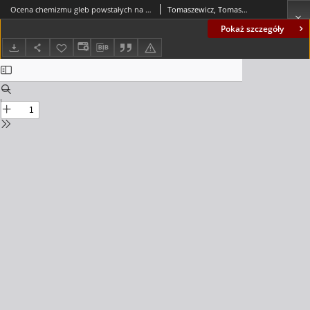
Ocena chemizmu gleb powstałych na bazie popiołów z węgla kamiennego po dziesięciu latach ich funkcjonowania w środowisku = The assesment of chemical properties of soils made on base of ashes from hard coal after ten years of their functioning in environment
Tomaszewicz, Tomasz; Chudecka, Justyna
Pokaż szczegóły