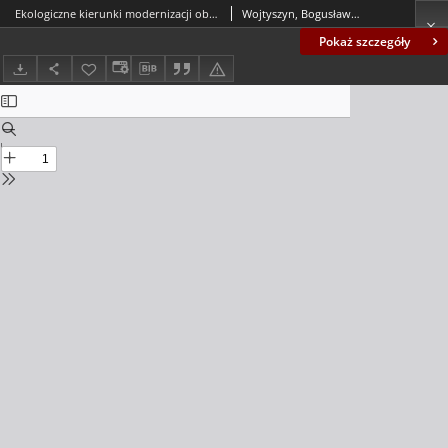
Ekologiczne kierunki modernizacji obszarów miejskich w Polsce = Ecological directions of urban areas modernization in Poland
Wojtyszyn, Bogusław J.; Żarska, Joanna
Pokaż szczegóły