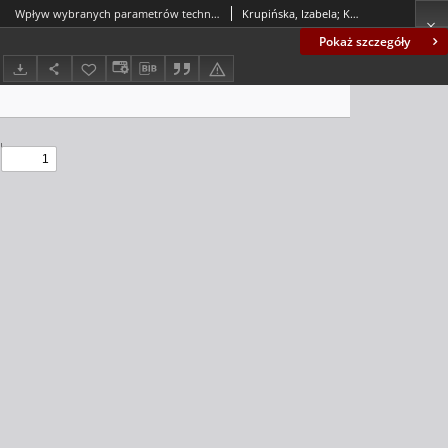
Wpływ wybranych parametrów technologicznych na przebieg i skuteczność procesu koagulacji w oczyszczaniu wód podziemnych = The influence of selected technological parameters on the course and effectiveness of coagulation in graund water treatment
Krupińska, Izabela; Konkol, Aleksandra
Pokaż szczegóły