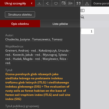
Ukryj szczegóły
Struktura obiektu
Opis obiektu
Lista plików
Autor:
Chudecka, Justyna
;
Tomaszewicz, Tomasz
Współtwórca:
Greinert, Andrzej - red.
;
Kołodziejczyk, Urszula -
red.
;
Kostecki, Jakub - red.
;
Myszograj, Sylwia -
red.
;
Hudak, Magda - red.
;
Wasylewicz, Róża -
red.
Tytuł:
Ocena porolnych gleb rdzawych jako
siedliska leśnego na podstawie indeksu
trofizmu gleb leśnych (ITLG) i siedliskowego
indeksu glebowego (SIG) = The evaluation of
rusty soils as forest habitat on the base of
forest soil trophism index (ITLG) and soil site
index (SIG)
Tytuł publikacji grupowej: