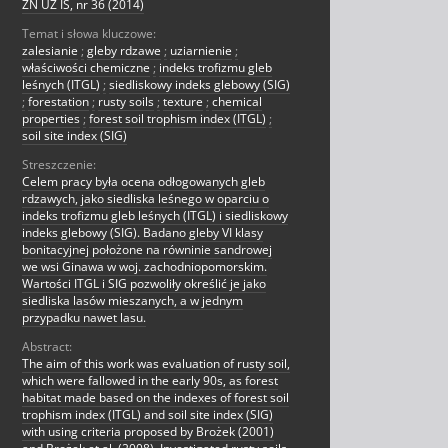
ZN UZ IŚ, nr 36 (2014)
Temat i słowa kluczowe:
zalesianie
;
gleby rdzawe
;
uziarnienie
;
właściwości chemiczne
;
indeks trofizmu gleb
leśnych (ITGL)
;
siedliskowy indeks glebowy (SIG)
;
forestation
;
rusty soils
;
texture
;
chemical
properties
;
forest soil trophism index (ITGL)
;
soil site index (SIG)
Streszczenie:
Celem pracy była ocena odłogowanych gleb
rdzawych, jako siedliska leśnego w oparciu o
indeks trofizmu gleb leśnych (ITGL) i siedliskowy
indeks glebowy (SIG). Badano gleby VI klasy
bonitacyjnej położone na równinie sandrowej
we wsi Ginawa w woj. zachodniopomorskim.
Wartości ITGL i SIG pozwoliły określić je jako
siedliska lasów mieszanych, a w jednym
przypadku nawet lasu.
Abstract:
The aim of this work was evaluation of rusty soil,
which were fallowed in the early 90s, as forest
habitat made based on the indexes of forest soil
trophism index (ITGL) and soil site index (SIG)
with using criteria proposed by Brożek (2001)