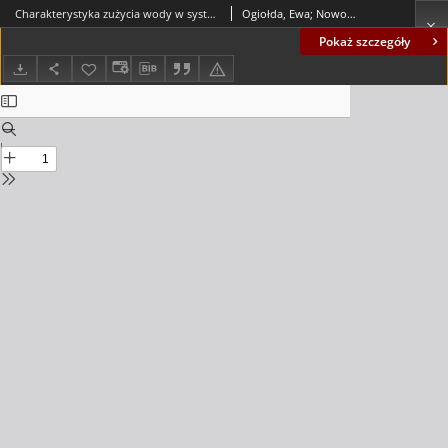
Charakterystyka zużycia wody w systemach wodociągowych "Turów" i "Serby" w gminie Głogów = Characteristics of water consumption in water supply systems "Turów" and "Serby" in Głogów commune
Ogiołda, Ewa; Nowogoński, Ireneusz; Kłonowska, Renata
Pokaż szczegóły