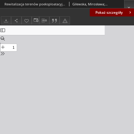
Rewitalizacja terenów poeksploatacyjnych na obszarze miasta Konina = Revitalisation of post-mining resions in the area of the town of Konin
Gilewska, Mirosława; Otremba, Krzysztof
Pokaż szczegóły