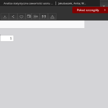
Analiza statystyczna zawartości azotu ogólnego w złożu oczyszczalni hydrofitowej w Małyszynie = Statistical analysis of total nitrogen in the soil of constructed wetland in Małyszyn
Jakubaszek, Anita; Wojciech, Magdalena
Pokaż szczegóły