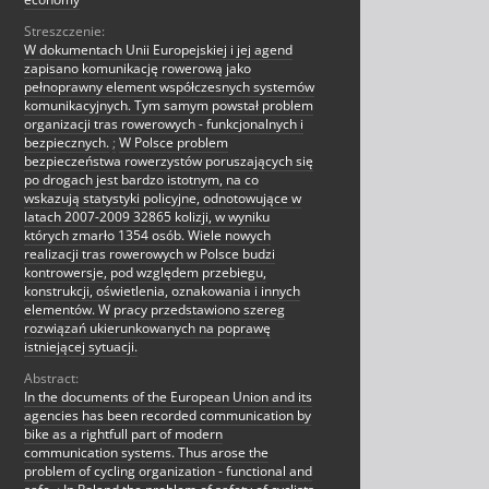
Streszczenie:
W dokumentach Unii Europejskiej i jej agend
zapisano komunikację rowerową jako
pełnoprawny element współczesnych systemów
komunikacyjnych. Tym samym powstał problem
organizacji tras rowerowych - funkcjonalnych i
bezpiecznych.
;
W Polsce problem
bezpieczeństwa rowerzystów poruszających się
po drogach jest bardzo istotnym, na co
wskazują statystyki policyjne, odnotowujące w
latach 2007-2009 32865 kolizji, w wyniku
których zmarło 1354 osób. Wiele nowych
realizacji tras rowerowych w Polsce budzi
kontrowersje, pod względem przebiegu,
konstrukcji, oświetlenia, oznakowania i innych
elementów. W pracy przedstawiono szereg
rozwiązań ukierunkowanych na poprawę
istniejącej sytuacji.
Abstract:
In the documents of the European Union and its
agencies has been recorded communication by
bike as a rightfull part of modern
communication systems. Thus arose the
problem of cycling organization - functional and