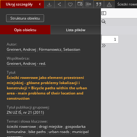
Ukryj szczegóły
Struktura obiektu
Opis obiektu
Lista plików
Autor:
Greinert, Andrzej
;
Fórmanowicz, Sebastian
Współtwórca:
Greinert, Andrzej - red.
Tytuł:
Ścieżki rowerowe jako element przestrzeni
miejskiej - główne problemy lokalizacji i
konstrukcji = Bicycle paths within the urban
area - main problems of their location and
construction
Tytuł publikacji grupowej:
ZN UZ IŚ, nr 21 (2011)
Temat i słowa kluczowe:
ścieżki rowerowe
;
drogi miejskie
;
gospodarka
komunalna
;
bike paths
;
urban roads
;
municipal
economy