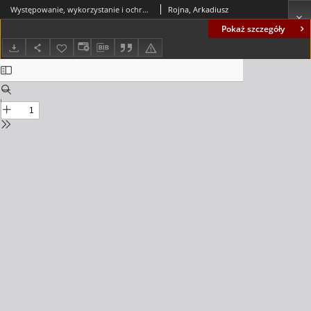
Występowanie, wykorzystanie i ochrona ujęć wód podziemnych międzyrzecza Odry, Warty i Ilanki = Appearing, using and the protection of under-ground water intakes of the doab of the Odra, Warta and Ilanka
Rojna, Arkadiusz
Pokaż szczegóły