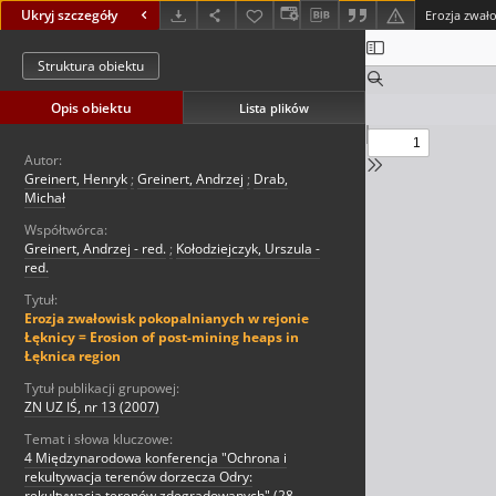
Ukryj szczegóły
Struktura obiektu
Opis obiektu
Lista plików
Autor:
Greinert, Henryk
;
Greinert, Andrzej
;
Drab,
Michał
Współtwórca:
Greinert, Andrzej - red.
;
Kołodziejczyk, Urszula -
red.
Tytuł:
Erozja zwałowisk pokopalnianych w rejonie
Łęknicy = Erosion of post-mining heaps in
Łęknica region
Tytuł publikacji grupowej:
ZN UZ IŚ, nr 13 (2007)
Temat i słowa kluczowe:
4 Międzynarodowa konferencja "Ochrona i
rekultywacja terenów dorzecza Odry:
rekultywacja terenów zdegradowanych" (28-