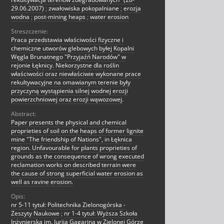
29.06.2007)
;
zwałowiska pokopalniane
;
erozja
wodna
;
post-mining heaps
;
water erosion
Streszczenie:
Praca przedstawia właściwości fizyczne i
chemiczne utworów glebowych byłej Kopalni
Węgla Brunatnego "Przyjaźń Narodów" w
rejonie Łęknicy. Niekorzystne dla roślin
właściwości oraz niewłaściwie wykonane prace
rekultywacyjne na omawianym terenie były
przyczyną wystąpienia silnej wodnej erozji
powierzchniowej oraz erozji wąwozowej.
Abstract:
Paper presents the physical and chemical
proprieties of soil on the heaps of former lignite
mine "The friendship of Nations", in Łęknica
region. Unfavourable for plants proprieties of
grounds as the consequence of wrong executed
reclamation works on described terrain were
the cause of strong superficial water erosion as
well as ravine erosion.
Opis:
nr 5-11 tytuł: Politechnika Zielonogórska -
Zeszyty Naukowe
;
nr 1-4 tytuł: Wyższa Szkoła
Inżynierska im. Jurija Gagarina w Zielonej Górze