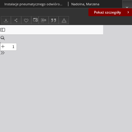
Instalacje pneumatycznego odwiórowania i odpylania w halach mechanicznej obróbki drewna
Nadolna, Marzena
Pokaż szczegóły