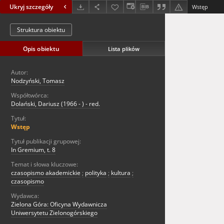
Ukryj szczegóły
Wstęp
Struktura obiektu
Opis obiektu
Lista plików
Autor:
Nodzyński, Tomasz
Współtwórca:
Dolański, Dariusz (1966 - ) - red.
Tytuł:
Wstęp
Tytuł publikacji grupowej:
In Gremium, t. 8
Temat i słowa kluczowe:
czasopismo akademickie
;
polityka
;
kultura
;
czasopismo
Wydawca:
Zielona Góra: Oficyna Wydawnicza
Uniwersytetu Zielonogórskiego