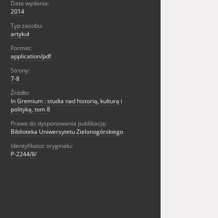
Data wydania:
2014
Typ zasobu:
artykuł
Format:
application/pdf
Strony:
7-8
Źródło:
In Gremium : studia nad historią, kulturą i
polityką, tom 8
Prawa do dysponowania publikacją:
Biblioteka Uniwersytetu Zielonogórskiego
Identyfikator oryginału:
P-2244/II/