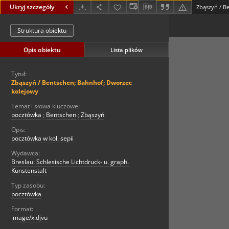
Ukryj szczegóły
Zbąszyń / B
Struktura obiektu
Opis obiektu
Lista plików
Tytuł:
Zbąszyń / Bentschen; Bahnhof; Dworzec
kolejowy
Temat i słowa kluczowe:
pocztówka
;
Bentschen
;
Zbąszyń
Opis:
pocztówka w kol. sepii
Wydawca:
Breslau: Schlesische Lichtdruck- u. graph.
Kunstenstalt
Typ zasobu:
pocztówka
Format:
image/x.djvu