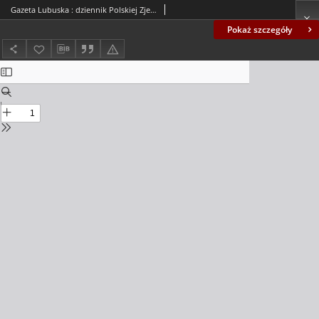
Gazeta Lubuska : dziennik Polskiej Zjednoczonej Partii Robotniczej : Zielona Góra - Gorzów R. XXXIV Nr 269 (18 listopada 1986). - Wyd. 1
Pokaż szczegóły