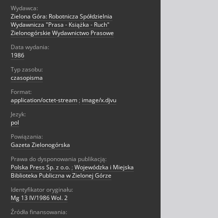
Wydawca:
Zielona Góra: Robotnicza Spółdzielnia
Wydawnicza "Prasa - Książka - Ruch"
Zielonogórskie Wydawnictwo Prasowe
Data wydania:
1986
Typ zasobu:
czasopisma
Format:
application/octet-stream
;
image/x.djvu
Jezyk:
pol
Powiązania:
Gazeta Zielonogórska
Prawa do dysponowania publikacją:
Polska Press Sp. z o.o.
;
Wojewódzka i Miejska
Biblioteka Publiczna w Zielonej Górze
Identyfikator oryginału:
Mg 13 IV/1986 Wol. 2
Źródła finansowania: