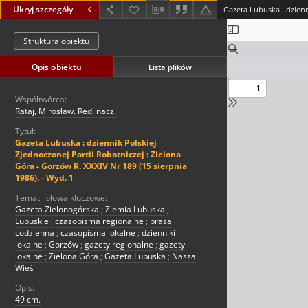
Ukryj szczegóły
Struktura obiektu
Opis obiektu
Lista plików
Współtwórca:
Rataj, Mirosław. Red. nacz.
Tytuł:
Gazeta Lubuska : dziennik Polskiej
Zjednoczonej Partii Robotniczej : Zielona
Góra - Gorzów R. XXXIV Nr 189 (15 sierpnia
1986). - Wyd. 1
Temat i słowa kluczowe:
Gazeta Zielonogórska
;
Ziemia Lubuska
;
Lubuskie
;
czasopisma regionalne
;
prasa
codzienna
;
czasopisma lokalne
;
dzienniki
lokalne
;
Gorzów
;
gazety regionalne
;
gazety
lokalne
;
Zielona Góra
;
Gazeta Lubuska
;
Nasza
Wieś
Opis:
49 cm.