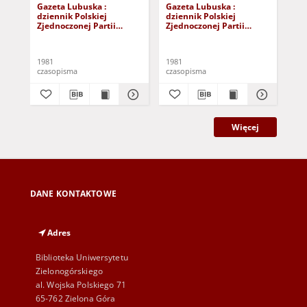
Gazeta Lubuska :
Gazeta Lubuska :
Gaz
dziennik Polskiej
dziennik Polskiej
dzi
Zjednoczonej Partii
Zjednoczonej Partii
Zje
Robotniczej : Zielona
Robotniczej : Zielona
Rob
Góra - Gorzów R. XXIX Nr
Góra - Gorzów R. XXIX Nr
Gór
241 (3 grudnia 1981). -
236 (26 listopada 1981). -
231
1981
1981
198
Wyd. A
Wyd. A
Wy
czasopisma
czasopisma
cza
Więcej
DANE KONTAKTOWE
Adres
Biblioteka Uniwersytetu
Zielonogórskiego
al. Wojska Polskiego 71
65-762 Zielona Góra