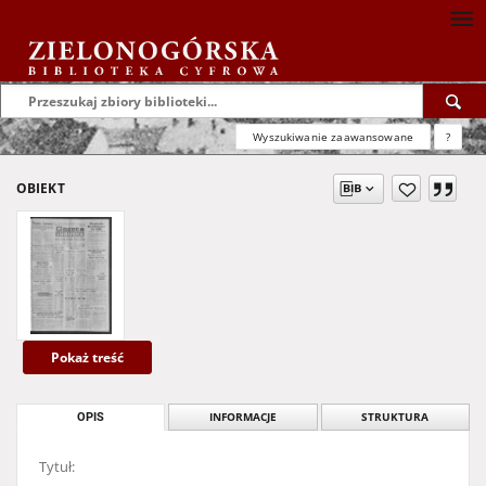
Wyszukiwanie zaawansowane
?
OBIEKT
Pokaż treść
OPIS
INFORMACJE
STRUKTURA
Tytuł: