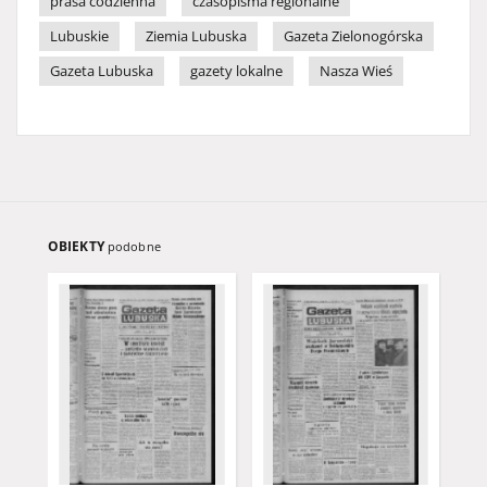
prasa codzienna
czasopisma regionalne
Lubuskie
Ziemia Lubuska
Gazeta Zielonogórska
Gazeta Lubuska
gazety lokalne
Nasza Wieś
OBIEKTY
podobne