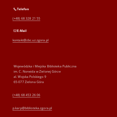
Telefon
(+48) 68 328 21 55
E-Mail
kontakt@zbc.uz.zgora.pl
Wojewódzka i Miejska Biblioteka Publiczna
im. C. Norwida w Zielonej Górze
al. Wojska Polskiego 9
65-077 Zielona Góra
(+48) 68 453 26 06
p.karp@biblioteka.zgora.pl