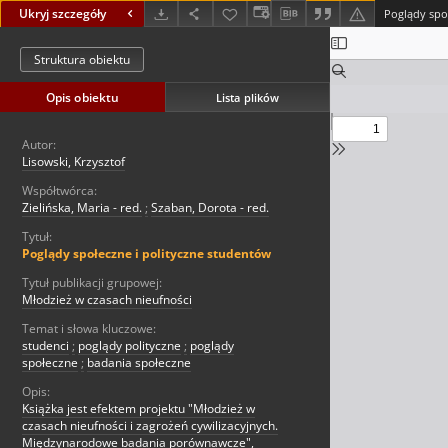
Ukryj szczegóły
Poglądy spo
Struktura obiektu
Opis obiektu
Lista plików
Autor:
Lisowski, Krzysztof
Współtwórca:
Zielińska, Maria - red.
;
Szaban, Dorota - red.
Tytuł:
Poglądy społeczne i polityczne studentów
Tytuł publikacji grupowej:
Młodzież w czasach nieufności
Temat i słowa kluczowe:
studenci
;
poglądy polityczne
;
poglądy
społeczne
;
badania społeczne
Opis:
Książka jest efektem projektu "Młodzież w
czasach nieufności i zagrożeń cywilizacyjnych.
Międzynarodowe badania porównawcze",