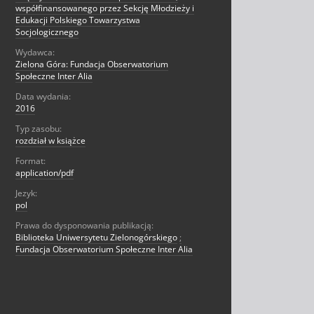
współfinansowanego przez Sekcję Młodzieży i
Edukacji Polskiego Towarzystwa
Socjologicznego
Wydawca:
Zielona Góra: Fundacja Obserwatorium
Społeczne Inter Alia
Data wydania:
2016
Typ zasobu:
rozdział w książce
Format:
application/pdf
Jezyk:
pol
Prawa do dysponowania publikacją:
Biblioteka Uniwersytetu Zielonogórskiego
;
Fundacja Obserwatorium Społeczne Inter Alia