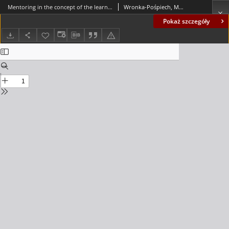
Mentoring in the concept of the learning organization in higher education - empirical research = Mentoring w koncepcji organizacji uczącej się szkoły wyższej w świetle badań empirycznych
Wronka-Pośpiech, Martyna
Pokaż szczegóły