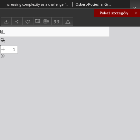
Increasing complexity as a challenge for contemporary organizations = Narastająca złożoność jako wyzwanie dla współczesnych organizacji
Osbert-Pociecha, Grażyna
Pokaż szczegóły