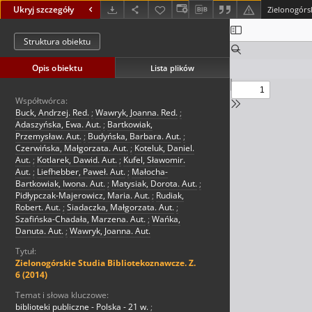
Ukryj szczegóły
Zielonogórsk
Struktura obiektu
Opis obiektu
Lista plików
Współtwórca:
Buck, Andrzej. Red.
;
Wawryk, Joanna. Red.
;
Adaszyńska, Ewa. Aut.
;
Bartkowiak,
Przemysław. Aut.
;
Budyńska, Barbara. Aut.
;
Czerwińska, Małgorzata. Aut.
;
Koteluk, Daniel.
Aut.
;
Kotlarek, Dawid. Aut.
;
Kufel, Sławomir.
Aut.
;
Liefhebber, Paweł. Aut.
;
Małocha-
Bartkowiak, Iwona. Aut.
;
Matysiak, Dorota. Aut.
;
Pidłypczak-Majerowicz, Maria. Aut.
;
Rudiak,
Robert. Aut.
;
Siadaczka, Małgorzata. Aut.
;
Szafińska-Chadała, Marzena. Aut.
;
Wańka,
Danuta. Aut.
;
Wawryk, Joanna. Aut.
Tytuł:
Zielonogórskie Studia Bibliotekoznawcze. Z.
6 (2014)
Temat i słowa kluczowe:
biblioteki publiczne - Polska - 21 w.
;