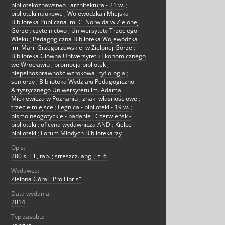
bibliotekoznawstwo
;
architektura - 21 w.
;
biblioteki naukowe
;
Wojewódzka i Miejska
Biblioteka Publiczna im. C. Norwida w Zielonej
Górze
;
czytelnictwo
;
Uniwersytety Trzeciego
Wieku
;
Pedagogiczna Biblioteka Wojewódzka
im. Marii Grzegorzewskiej w Zielonej Górze
;
Biblioteka Główna Uniwersytetu Ekonomicznego
we Wrocławiu
;
promocja bibliotek
;
niepełnosprawność wzrokowa
;
tyflologia
;
seniorzy
;
Biblioteka Wydziału Pedagogiczno-
Artystycznego Uniwersytetu im. Adama
Mickiewicza w Poznaniu
;
znaki własnościowe
;
trzecie miejsce
;
Legnica - biblioteki - 19 w.
;
pismo neogotyckie - badanie
;
Czerwieńsk -
biblioteki
;
oficyna wydawnicza AND
;
Kielce -
biblioteki
;
Forum Młodych Bibliotekarzy
Opis:
280 s. : il., tab. ; streszcz. ang. ; z. 6
Wydawca:
Zielona Góra: "Pro Libris"
Data wydania:
2014
Typ zasobu: