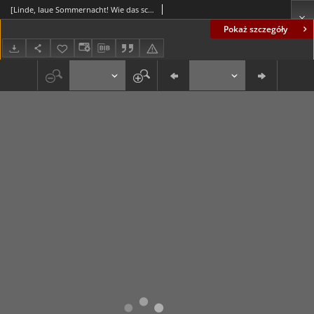
[Linde, laue Sommernacht! Wie das schwirrt und scherzt und lacht...] / Jak miło jest latem wieczorem na dworze siedzieć w wniarni w dobrym humorze...]
Pokaż szczegóły