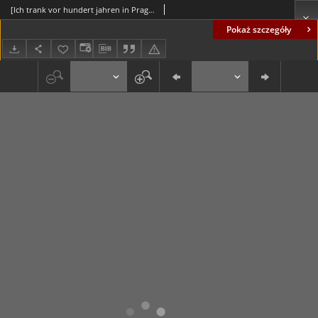
[Ich trank vor hundert jahren in Prag mit dem Studenten dort Nacht und Tag..." / Przed laty setkami piłem piwo z praskimi studentami...
Pokaż szczegóły