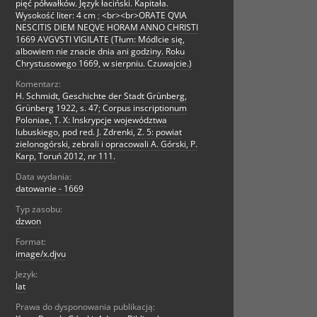
pięć półwałków. Język łaciński. Kapitała.
Wysokość liter: 4 cm
;
<br><br>ORATE QVIA
NESCITIS DIEM NEQVE HORAM ANNO CHRISTI
1669 AVGVSTI VIGILATE (Tłum: Módlcie się,
albowiem nie znacie dnia ani godziny. Roku
Chrystusowego 1669, w sierpniu. Czuwajcie.)
Komentarz:
H. Schmidt, Geschichte der Stadt Grünberg,
Grünberg 1922, s. 47; Corpus inscriptionum
Poloniae, T. X: Inskrypcje województwa
lubuskiego, pod red. J. Zdrenki, Z. 5: powiat
zielonogórski, zebrali i opracowali A. Górski, P.
Karp, Toruń 2012, nr 111.
Data wydania:
datowanie - 1669
Typ zasobu:
dzwon
Format:
image/x.djvu
Jezyk:
lat
Prawa do dysponowania publikacją: