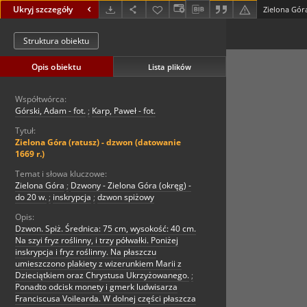
Ukryj szczegóły
Zielona Góra
Struktura obiektu
Opis obiektu
Lista plików
Współtwórca:
Górski, Adam - fot.
;
Karp, Paweł - fot.
Tytuł:
Zielona Góra (ratusz) - dzwon (datowanie
1669 r.)
Temat i słowa kluczowe:
Zielona Góra
;
Dzwony - Zielona Góra (okręg) -
do 20 w.
;
inskrypcja
;
dzwon spiżowy
Opis:
Dzwon. Spiż. Średnica: 75 cm, wysokość: 40 cm.
Na szyi fryz roślinny, i trzy półwałki. Poniżej
inskrypcja i fryz roślinny. Na płaszczu
umieszczono plakiety z wizerunkiem Marii z
Dzieciątkiem oraz Chrystusa Ukrzyżowanego.
;
Ponadto odcisk monety i gmerk ludwisarza
Franciscusa Voilearda. W dolnej części płaszcza