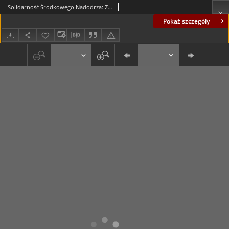
Solidarność Środkowego Nadodrza: Zielona Góra, 18 lipiec 1981, nr 11
Pokaż szczegóły