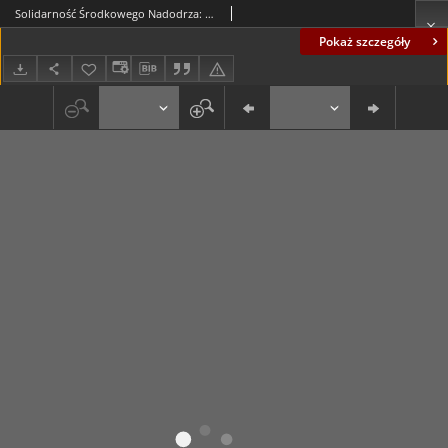
Solidarność Środkowego Nadodrza: Głogów Zielona Góra, 2 kwiecień 1981, nr 3
Pokaż szczegóły