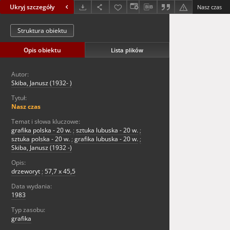
Ukryj szczegóły
Nasz czas
Struktura obiektu
Opis obiektu
Lista plików
Autor:
Skiba, Janusz (1932- )
Tytuł:
Nasz czas
Temat i słowa kluczowe:
grafika polska - 20 w.
;
sztuka lubuska - 20 w.
;
sztuka polska - 20 w.
;
grafika lubuska - 20 w.
;
Skiba, Janusz (1932 -)
Opis:
drzeworyt
;
57,7 x 45,5
Data wydania:
1983
Typ zasobu:
grafika