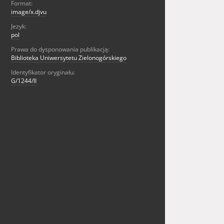
Format:
image/x.djvu
Jezyk:
pol
Prawa do dysponowania publikacją:
Biblioteka Uniwersytetu Zielonogórskiego
Identyfikator oryginału:
G/1244/II