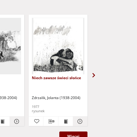
Niech zawsze świeci słońce
Ewa
(1938-2004)
Zdrzalik, Jolanta (1938-2004)
Zdrzalik, Jolanta (1938-
1977
[b.r.]
rysunek
rysunek
Więcej