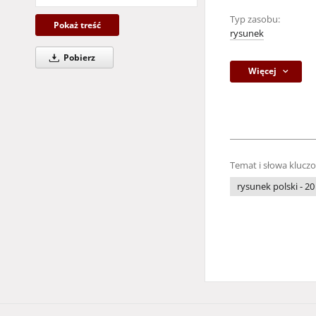
Typ zasobu:
Pokaż treść
rysunek
Pobierz
Więcej
Temat i słowa klucz
rysunek polski - 20