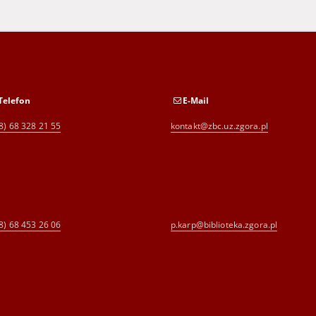
Telefon
E-Mail
8) 68 328 21 55
kontakt@zbc.uz.zgora.pl
8) 68 453 26 06
p.karp@biblioteka.zgora.pl