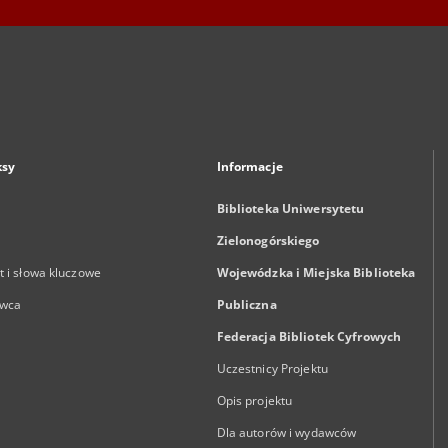
ksy
Informacje
Biblioteka Uniwersytetu
Zielonogórskiego
 i słowa kluczowe
Wojewódzka i Miejska Biblioteka
wca
Publiczna
Federacja Bibliotek Cyfrowych
Uczestnicy Projektu
Opis projektu
Dla autorów i wydawców