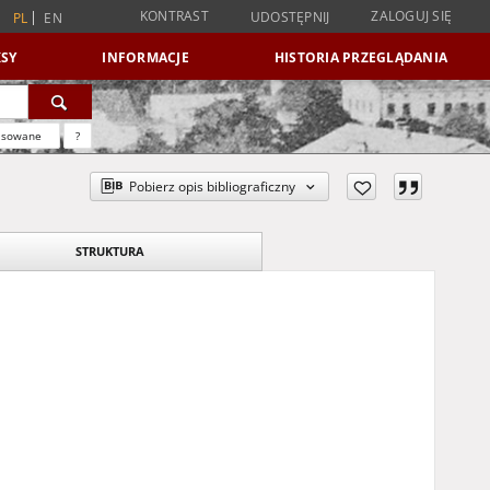
KONTRAST
ZALOGUJ SIĘ
UDOSTĘPNIJ
PL
EN
SY
INFORMACJE
HISTORIA PRZEGLĄDANIA
nsowane
?
Pobierz opis bibliograficzny
STRUKTURA