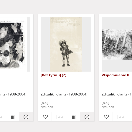
[Bez tytułu] (2)
Wspomnienie II
lanta (1938-2004)
Zdrzalik, Jolanta (1938-2004)
Zdrzalik, Jolanta 
[b.r.]
[b.r.]
rysunek
rysunek