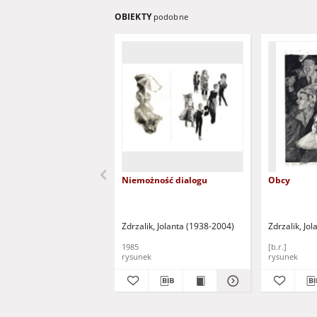
OBIEKTY
podobne
Niemożność dialogu
Obcy
Zdrzalik, Jolanta (1938-2004)
Zdrzalik, Jo
1985
[b.r.]
rysunek
rysunek