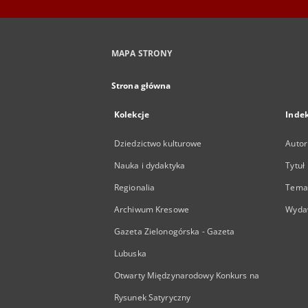
MAPA STRONY
Strona główna
Kolekcje
Inde
Dziedzictwo kulturowe
Autor
Nauka i dydaktyka
Tytuł
Regionalia
Temat
Archiwum Kresowe
Wyda
Gazeta Zielonogórska - Gazeta
Lubuska
Otwarty Międzynarodowy Konkurs na
Rysunek Satyryczny