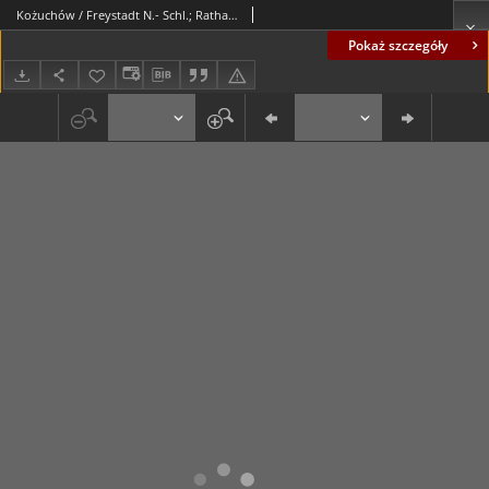
Kożuchów / Freystadt N.- Schl.; Rathaus; Ratusz
Pokaż szczegóły