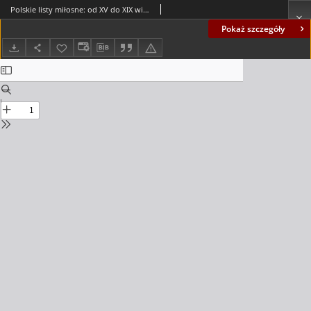
Polskie listy miłosne: od XV do XIX wieku
Pokaż szczegóły