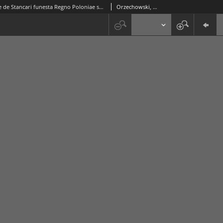
Chimera sive de Stancari funesta Regno Poloniae secta
Orzechowski, Stanisław (1513-1566)