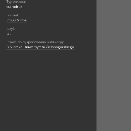
Typ zasobu:
starodruk
Format:
image/x.djvu
Jezyk:
lat
Prawa do dysponowania publikacją:
Biblioteka Uniwersytetu Zielonogórskiego