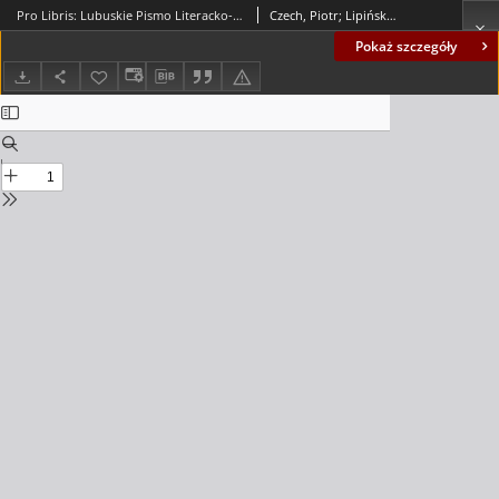
Pro Libris: Lubuskie Pismo Literacko-Kulturalne, nr 1 (2009)
Czech, Piotr; Lipińska, Alicja; Siatecki, Alfred (1947- ); Głuchowska, Lidia; Kamińska, Krystyna; Koniusz, Janusz (1934-2017); König, Rita; Zwolińska, Grażyna; Kucharska-Dziedzic, Anita; Wesołowski, Jacek; Sobkowiak, Czesław (1950- ); Szóstak, Anna; Kurzawa, Eugeniusz; Szpylma, Agnieszka; Janczys, Anna; Wozowczyk-Leszko, Elżbieta; Kot, Przemysław; Budemann, Eva-Maria; Wierzbicki, Adam Bolesław; Graczyk, Karol; Żuliński, Leszek; Bielerzewski, Jerzy; Nürnberger, Woldemar; Pawłowska, Eugenia; Rawski, Jakub; Wawryk, Joanna; Winter, Carmen; Kozłowski, Zbigniew; Der, Agnieszka; Böning, Andrea; Graczew-Czarkowska, Agnieszka; Miłek, Maria; Lechler, Katrin
Pokaż szczegóły