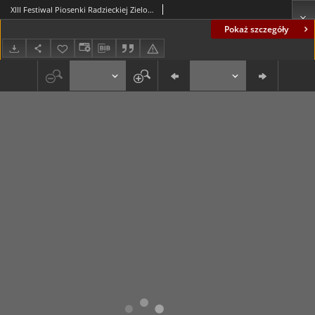
XIII Festiwal Piosenki Radzieckiej Zielona Góra 1977: [zaproszenia]
Pokaż szczegóły