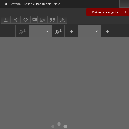
XIII Festiwal Piosenki Radzieckiej Zielona Góra 1977 r.: Biuro Prasowe, Biuletyn nr 4
Pokaż szczegóły